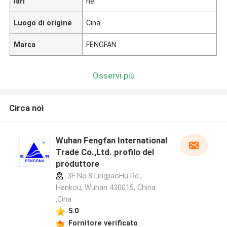
lari
ne
Luogo di origine
Cina
Marca
FENGFAN
Osservi più
Circa noi
Wuhan Fengfan International
Trade Co.,Ltd. profilo del
produttore
3F No.8 LingjiaoHu Rd.,
Hankou, Wuhan 430015, China
,Cina
5.0
Fornitore verificato