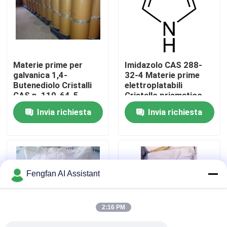
Chi Siamo
Visita alla fabbrica
Materie prime per
Imidazolo CAS 288-
galvanica 1,4-
32-4 Materie prime
Butenediolo Cristalli
elettroplatabili
Controllo di qualità
CAS n. 110-64-5
Cristallo prismatico
incolore
Invia richiesta
Invia richiesta
Contattaci
Notizie
Fengfan AI Assistant
Chiedi un preventivo
2:16 PM
Prodotti chimici per la zincatura