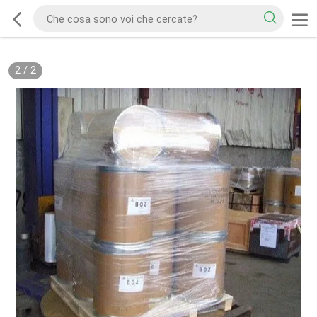
2
/
2