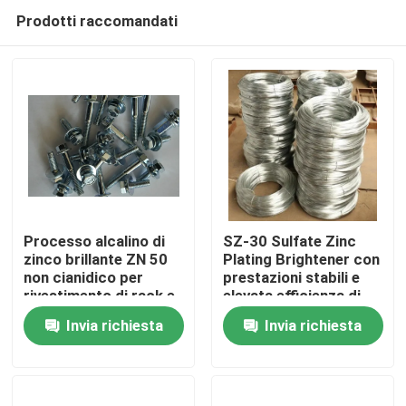
Prodotti raccomandati
Processo alcalino di
SZ-30 Sulfate Zinc
zinco brillante ZN 50
Plating Brightener con
non cianidico per
prestazioni stabili e
Casa.
rivestimento di rack e
elevata efficienza di
barili con eccellente
corrente
Invia richiesta
Invia richiesta
distribuzione del
Prodotti
metallo e elevata
gamma di densità di
corrente catodica
Video