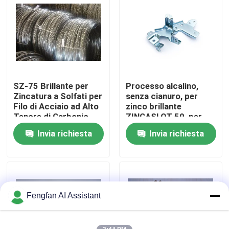
Chi Siamo
Visita alla fabbrica
SZ-75 Brillante per
Processo alcalino,
Controllo di qualità
Zincatura a Solfati per
senza cianuro, per
Filo di Acciaio ad Alto
zinco brillante
Tenore di Carbonio
ZINCASLOT 50, per
Contattaci
galvanica a telaio e
Invia richiesta
Invia richiesta
rotobarile
Notizie
Chiedi un preventivo
Fengfan AI Assistant
Prodotti chimici per la zincatura