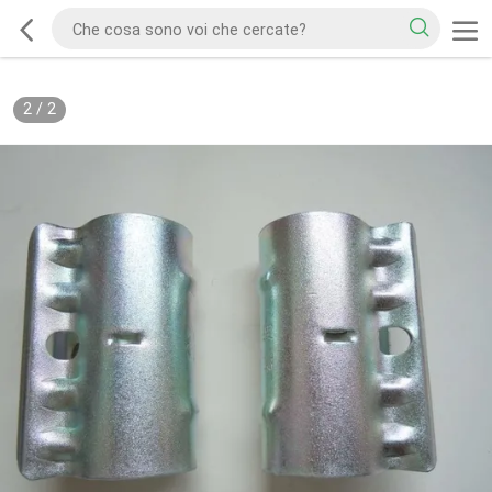
2
/
2