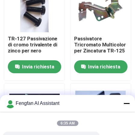
Chi Siamo
Visita alla fabbrica
TR-127 Passivazione
Passivatore
di cromo trivalente di
Tricromato Multicolor
zinco per nero
per Zincatura TR-125
Controllo di qualità
Invia richiesta
Invia richiesta
Contattaci
Notizie
Fengfan AI Assistant
Chiedi un preventivo
6:35 AM
Prodotti chimici per la zincatura