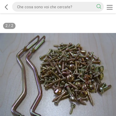
2
/
2