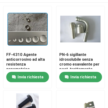
FF-4310 Agente
PN-6 sigillante
anticorrosivo ad alta
idrosolubile senza
resistenza
cromo esavalente per
nanometrica
post-trattamento
ecologico
Casa.
Invia richiesta
Invia richiesta
Prodotti
Video