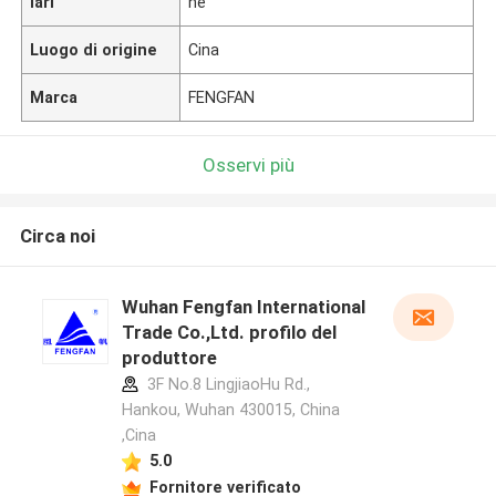
lari
ne
Luogo di origine
Cina
Marca
FENGFAN
Osservi più
Circa noi
Wuhan Fengfan International
Trade Co.,Ltd. profilo del
produttore
3F No.8 LingjiaoHu Rd.,
Hankou, Wuhan 430015, China
,Cina
5.0
Fornitore verificato