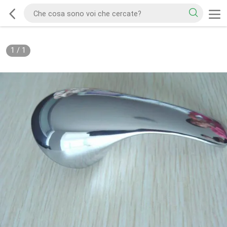
1
/
1