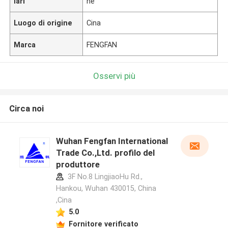
lari
ne
Luogo di origine
Cina
Marca
FENGFAN
Osservi più
Circa noi
Wuhan Fengfan International
Trade Co.,Ltd. profilo del
produttore
3F No.8 LingjiaoHu Rd.,
Hankou, Wuhan 430015, China
,Cina
5.0
Fornitore verificato