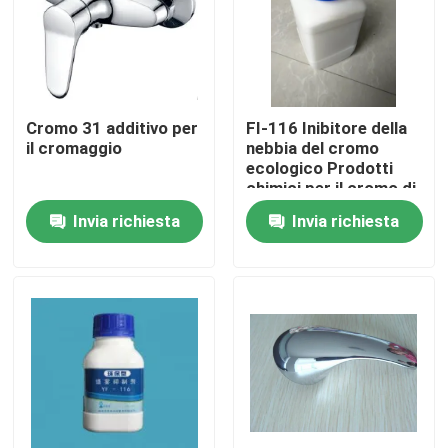
Chi Siamo
Visita alla fabbrica
Cromo 31 additivo per
FI-116 Inibitore della
il cromaggio
nebbia del cromo
ecologico Prodotti
Controllo di qualità
chimici per il cromo di
rivestimento in polvere
Invia richiesta
Invia richiesta
bianca e priva di fluoro
Contattaci
Notizie
Chiedi un preventivo
Prodotti chimici per la zincatura