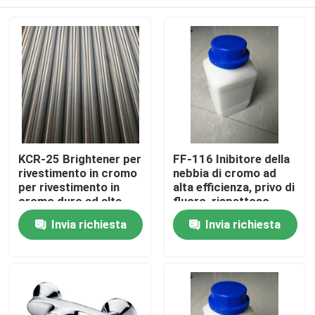
KCR-25 Brightener per
FF-116 Inibitore della
rivestimento in cromo
nebbia di cromo ad
per rivestimento in
alta efficienza, privo di
cromo duro ad alta
fluoro, rispettoso
micro-durezza
dell'ambiente, per il
Casa.
Invia richiesta
Invia richiesta
cromaggio
Prodotti
Video