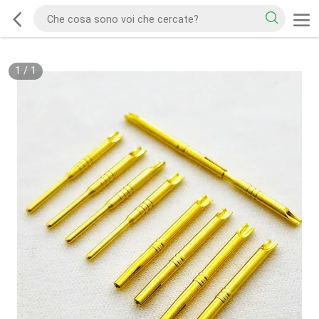
1
/
1