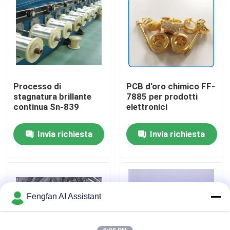
Chi Siamo
Visita alla fabbrica
Processo di
PCB d'oro chimico FF-
Controllo di qualità
stagnatura brillante
7885 per prodotti
continua Sn-839
elettronici
Contattaci
Invia richiesta
Invia richiesta
Notizie
Chiedi un preventivo
Fengfan AI Assistant
Prodotti chimici per la zincatura