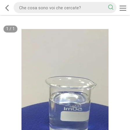
1
/
1