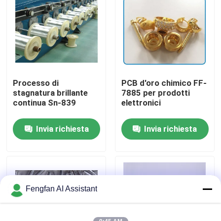
Chi Siamo
Visita alla fabbrica
Processo di
PCB d'oro chimico FF-
Controllo di qualità
stagnatura brillante
7885 per prodotti
continua Sn-839
elettronici
Contattaci
Invia richiesta
Invia richiesta
Notizie
Chiedi un preventivo
Fengfan AI Assistant
Prodotti chimici per la zincatura