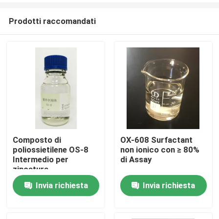
Prodotti raccomandati
Composto di
OX-608 Surfactant
poliossietilene OS-8
non ionico con ≥ 80%
Casa.
Intermedio per
di Assay
zincatura
Invia richiesta
Invia richiesta
Prodotti
Video