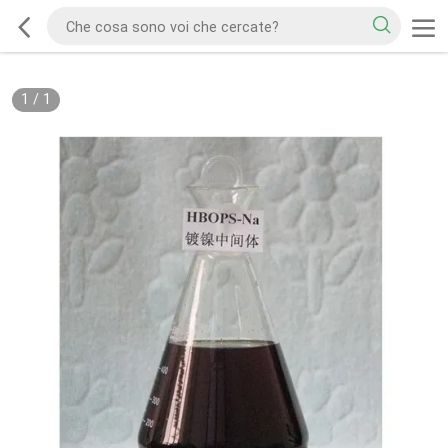
1
/
1