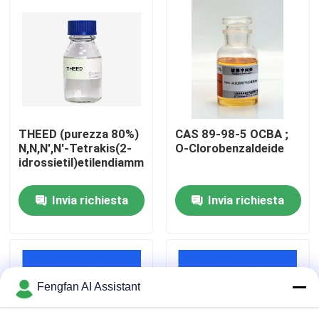
Chi Siamo
Visita alla fabbrica
Controllo di qualità
THEED (purezza 80%)
CAS 89-98-5 OCBA ;
N,N,N',N'-Tetrakis(2-
O-Clorobenzaldeide
idrossietil)etilendiammina
Contattaci
Invia richiesta
Invia richiesta
Notizie
Chiedi un preventivo
Fengfan AI Assistant
Prodotti chimici per la zincatura