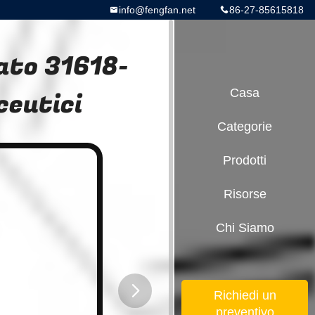
info@fengfan.net
86-27-85615818
nato 31618-
ceutici
Casa
Categorie
Prodotti
Risorse
Chi Siamo
Richiedi un
preventivo