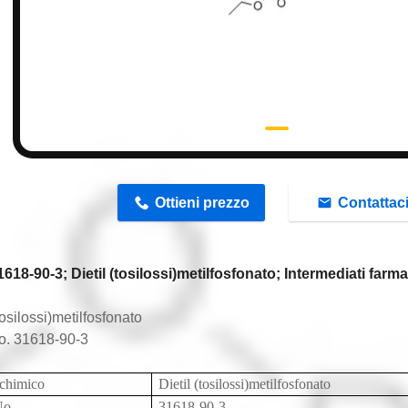
n
Ottieni prezzo
Contattac
18-90-3; Dietil (tosilossi)metilfosfonato; Intermediati farma
tosilossi)metilfosfonato
. 31618-90-3
chimico
Dietil (tosilossi)metilfosfonato
No
31618-90-3