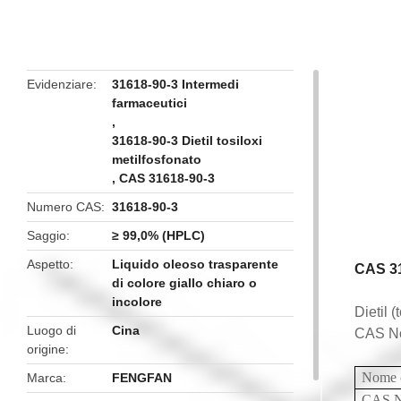
butto
Evidenziare
31618-90-3 Intermedi
farmaceutici
,
31618-90-3 Dietil tosiloxi
metilfosfonato
,
CAS 31618-90-3
Numero CAS
31618-90-3
Saggio
≥ 99,0% (HPLC)
Aspetto
Liquido oleoso trasparente
CAS 316
di colore giallo chiaro o
incolore
Dietil (
Luogo di
Cina
CAS No
origine
Nome 
Marca
FENGFAN
CAS 