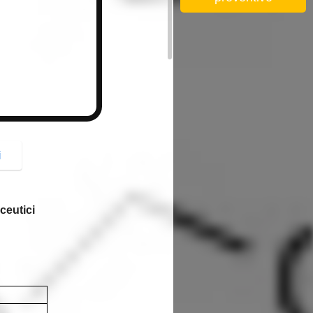
button
i
ceutici