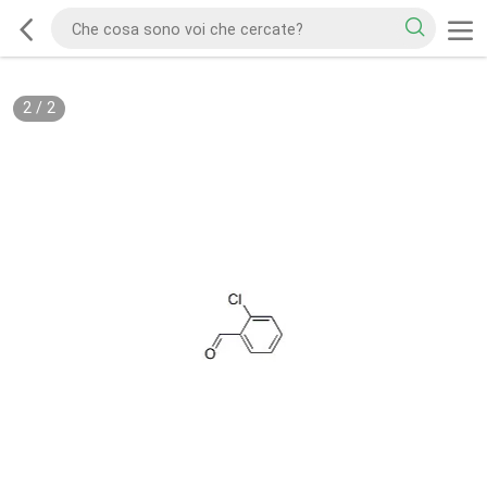
2
/
2