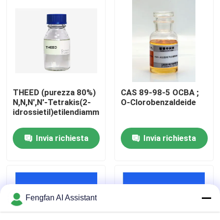
Chi Siamo
Visita alla fabbrica
Controllo di qualità
THEED (purezza 80%)
CAS 89-98-5 OCBA ;
N,N,N',N'-Tetrakis(2-
O-Clorobenzaldeide
idrossietil)etilendiammina
Contattaci
Invia richiesta
Invia richiesta
Notizie
Chiedi un preventivo
Fengfan AI Assistant
Prodotti chimici per la zincatura