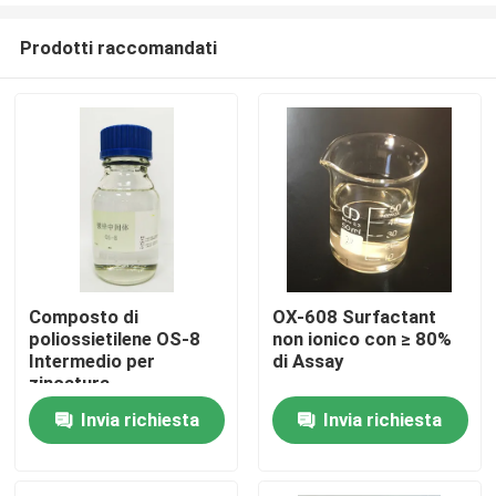
Prodotti raccomandati
Composto di
OX-608 Surfactant
poliossietilene OS-8
non ionico con ≥ 80%
Casa.
Intermedio per
di Assay
zincatura
Invia richiesta
Invia richiesta
Prodotti
Video