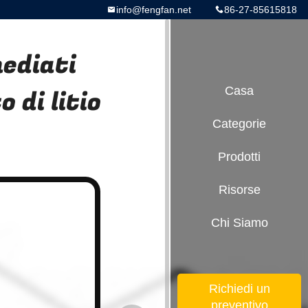
info@fengfan.net
86-27-85615818
ediati
 di litio
Casa
Categorie
Prodotti
Risorse
Chi Siamo
Richiedi un
preventivo