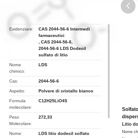
butto
Evidenziare
CAS 2044-56-6 Intermedi
farmaceutici
,
CAS 2044-56-6
,
2044-56-6 LDS Dodecil
sulfato di litio
Nome
LDS
chimico
Cas
2044-56-6
Aspetto
Polvere di cristallo bianco
Formula
C12H25LiO4S
molecolare
Solfato
disper
Peso
272,33
Molecolare
Litio d
Nome ch
Nome
LDS litio dodecil solfato