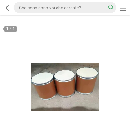
1
/
1