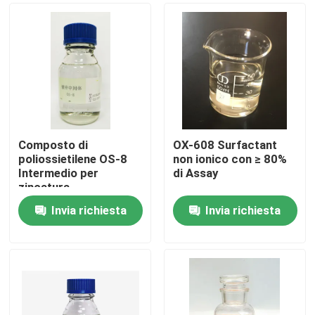
Composto di
OX-608 Surfactant
poliossietilene OS-8
non ionico con ≥ 80%
Intermedio per
di Assay
zincatura
Invia richiesta
Invia richiesta
Casa.
Prodotti
Video