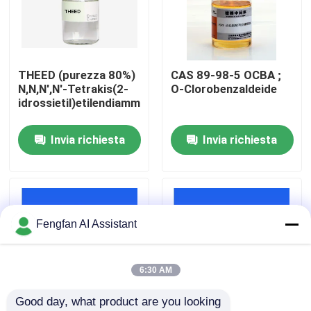
Chi Siamo
THEED (purezza 80%)
CAS 89-98-5 OCBA ;
Visita alla fabbrica
N,N,N',N'-Tetrakis(2-
O-Clorobenzaldeide
idrossietil)etilendiammina
Controllo di qualità
Invia richiesta
Invia richiesta
Contattaci
Notizie
Fengfan AI Assistant
Chiedi un preventivo
6:30 AM
Good day, what product are you looking 
Prodotti chimici per la zincatura