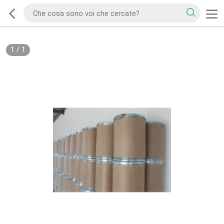
1
/
1