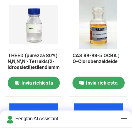
Chi Siamo
Visita alla fabbrica
Controllo di qualità
THEED (purezza 80%)
CAS 89-98-5 OCBA ;
N,N,N',N'-Tetrakis(2-
O-Clorobenzaldeide
idrossietil)etilendiammina
Contattaci
Invia richiesta
Invia richiesta
Notizie
Chiedi un preventivo
Fengfan AI Assistant
Prodotti chimici per la zincatura