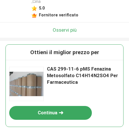
,Cina
5.0
Fornitore verificato
Osservi più
Ottieni il miglior prezzo per
CAS 299-11-6 pMS Fenazina
Metosolfato C14H14N2SO4 Per
Farmaceutica
Continua