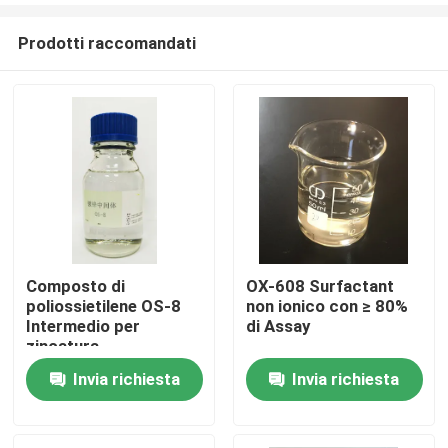
Prodotti raccomandati
Composto di
OX-608 Surfactant
poliossietilene OS-8
non ionico con ≥ 80%
Casa.
Intermedio per
di Assay
zincatura
Invia richiesta
Invia richiesta
Prodotti
Video