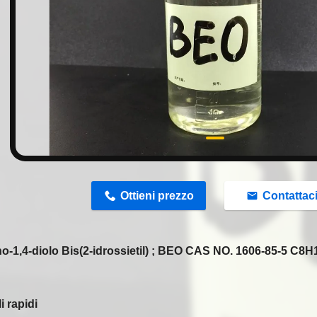
n
Ottieni prezzo
Contattac
no-1,4-diolo Bis(2-idrossietil) ; BEO CAS NO. 1606-85-5 C8
i rapidi