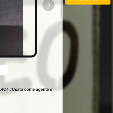
button
i
H14O4 ; Usato come agente di