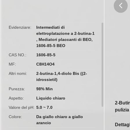
butto
Evidenziare
Intermediati di
elettroplatazione a 2-butina-1
,
Mediatori placcanti di BEO
,
1606-85-5 BEO
CAS NO.
1606-85-5
MF
C8H14O4
Altri nomi
2-butina-1,4-diolo Bis ((2-
idrossietil)
Purezza
98% Min
Aspetto
Liquido chiaro
2-Buti
Valore del pH
5.0 ~ 7.0
pulizia
Colore
Da giallo chiaro a giallo
arancio
Dettagl