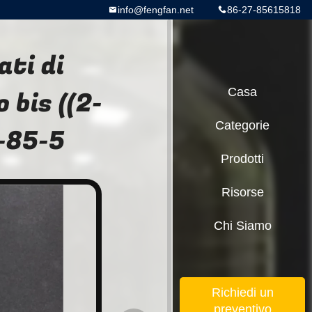
info@fengfan.net
86-27-85615818
ati di
 bis ((2-
Casa
Categorie
6-85-5
Prodotti
Risorse
Chi Siamo
Richiedi un
preventivo