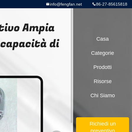
info@fengfan.net
86-27-85615818
tivo Ampia
capacità di
Casa
Categorie
Prodotti
Risorse
Chi Siamo
Richiedi un
preventivo