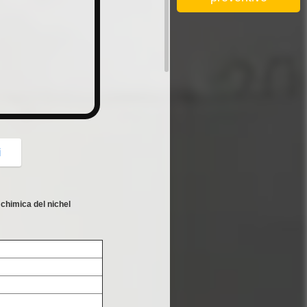
button
i
 chimica del nichel