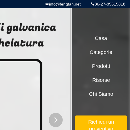
info@fengfan.net
86-27-85615818
i galvanica
chelatura
Casa
Categorie
Prodotti
Risorse
Chi Siamo
Richiedi un
preventivo