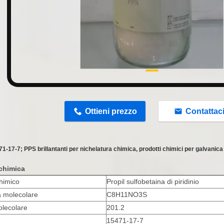
n
Ottieni prezzo
Contattac
-17-7; PPS brillantanti per nichelatura chimica, prodotti chimici per galvanica
chimica
himico
Propil sulfobetaina di piridinio
 molecolare
C8H11NO3S
lecolare
201.2
15471-17-7