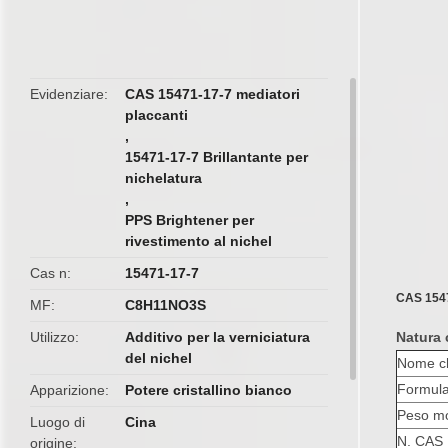
butto
Evidenziare
CAS 15471-17-7 mediatori
placcanti
,
15471-17-7 Brillantante per
nichelatura
,
PPS Brightener per
rivestimento al nichel
Cas n
15471-17-7
CAS 15471
MF
C8H11NO3S
Utilizzo
Additivo per la verniciatura
Natura 
del nichel
Nome c
Formula
Apparizione
Potere cristallino bianco
Peso mo
Luogo di
Cina
N. CAS
origine