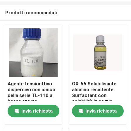
Prodotti raccomandati
Agente tensioattivo
OX-66 Solubilisante
dispersivo non ionico
alcalino resistente
Casa.
della serie TL-110 a
Surfactant con
bassa spuma
solubilità in acqua
Stabilità ad alta
Invia richiesta
Invia richiesta
Prodotti
temperatura
Video