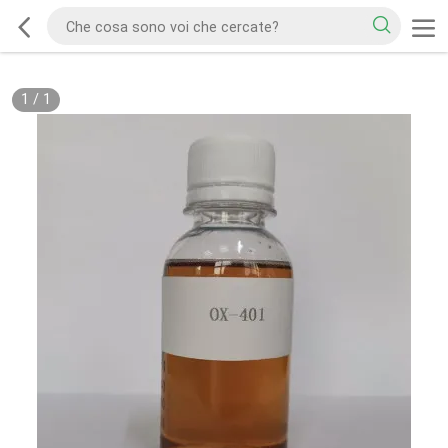
1
/
1