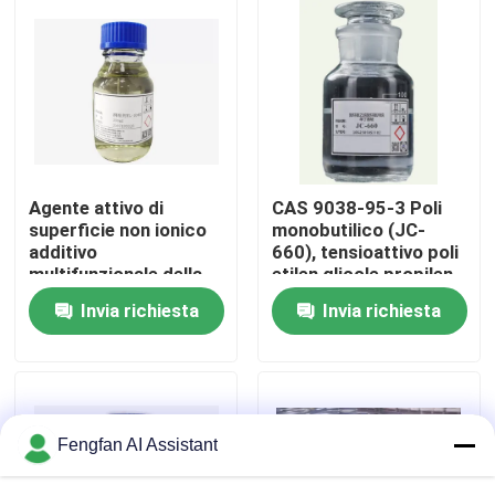
Chi Siamo
Visita alla fabbrica
Controllo di qualità
Agente attivo di
CAS 9038-95-3 Poli
superficie non ionico
monobutilico (JC-
additivo
660), tensioattivo poli
Contattaci
multifunzionale della
etilen glicole propilen
serie TL104
glicole
Invia richiesta
Invia richiesta
Notizie
Chiedi un preventivo
Fengfan AI Assistant
Prodotti chimici per la zincatura