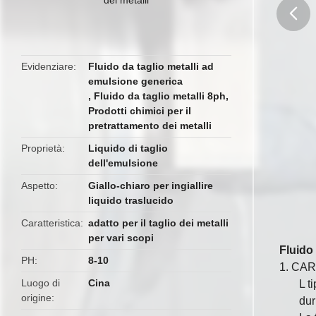
butto
Evidenziare
Fluido da taglio metalli ad
emulsione generica
,
Fluido da taglio metalli 8ph
,
Prodotti chimici per il
pretrattamento dei metalli
Proprietà
Liquido di taglio
dell'emulsione
Aspetto
Giallo-chiaro per ingiallire
liquido traslucido
Caratteristica
adatto per il taglio dei metalli
per vari scopi
Fluido 
PH
8-10
1. CA
Luogo di
Cina
L t
origine
dur