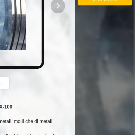
button
i
QX-100
metalli molli che di metalli