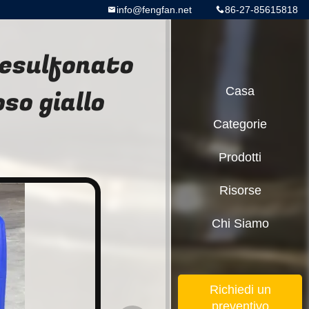
info@fengfan.net
86-27-85615818
nesulfonato
so giallo
Casa
Categorie
Prodotti
Risorse
Chi Siamo
Richiedi un
preventivo