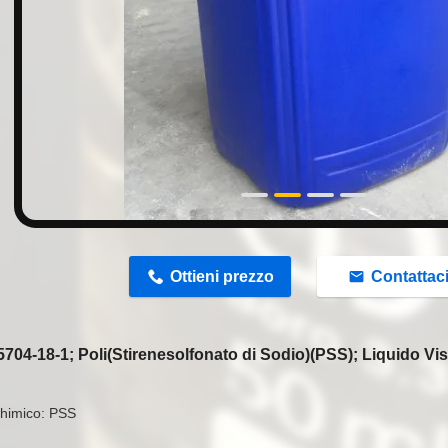
n
Ottieni prezzo
Contattac
704-18-1; Poli(Stirenesolfonato di Sodio)(PSS); Liquido Vi
himico: PSS