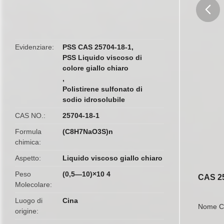
butto
Evidenziare
PSS CAS 25704-18-1
,
PSS Liquido viscoso di
colore giallo chiaro
,
Polistirene sulfonato di
sodio idrosolubile
CAS NO.
25704-18-1
Formula
(C8H7NaO3S)n
chimica
Aspetto
Liquido viscoso giallo chiaro
Peso
(0,5—10)×10 4
CAS 25
Molecolare
Luogo di
Cina
Nome C
origine