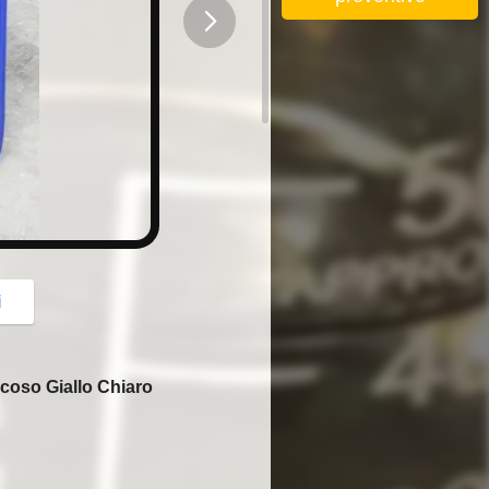
button
i
scoso Giallo Chiaro