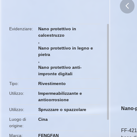
butto
Evidenziare
Nano protettivo in
calcestruzzo
,
Nano protettivo in legno e
pietra
,
Nano protettivo anti-
impronte digitali
Tipo
Rivestimento
Utilizzo
Impermeabilizzante e
anticorrosione
Nano-pr
Utilizzo
Spruzzare o spazzolare
Luogo di
Cina
origine
FF-4219
Marca
FENGFAN