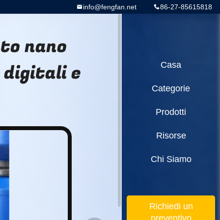
info@fengfan.net
86-27-85615818
nto nano
digitali e
Casa
Categorie
Prodotti
Risorse
Chi Siamo
Richiedi un
preventivo