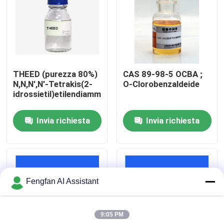
Chi Siamo
Visita alla fabbrica
THEED (purezza 80%)
CAS 89-98-5 OCBA ;
N,N,N',N'-Tetrakis(2-
O-Clorobenzaldeide
Controllo di qualità
idrossietil)etilendiammina
Invia richiesta
Invia richiesta
Contattaci
Notizie
Fengfan AI Assistant
Chiedi un preventivo
9:05 PM
Prodotti chimici per la zincatura