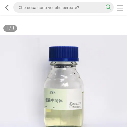
1
/
1