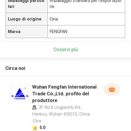
Imballaggi partico
Imballaggio standard per l'esportazio
lari
ne
Luogo di origine
Cina
Marca
FENGFAN
Osservi più
Circa noi
Wuhan Fengfan International
Trade Co.,Ltd. profilo del
produttore
3F No.8 LingjiaoHu Rd.,
Hankou, Wuhan 430015, China
,Cina
5.0