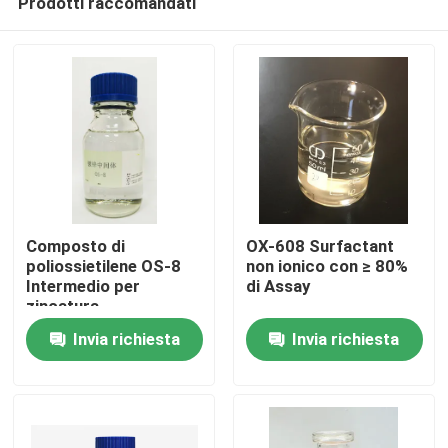
Prodotti raccomandati
Composto di
OX-608 Surfactant
poliossietilene OS-8
non ionico con ≥ 80%
Intermedio per
di Assay
zincatura
Casa.
Invia richiesta
Invia richiesta
Prodotti
Video