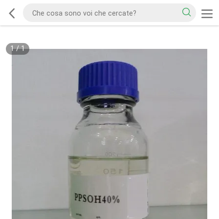
1
/
1