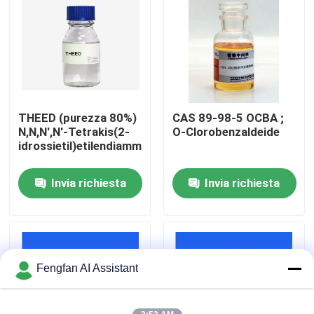
Chi Siamo
Visita alla fabbrica
THEED (purezza 80%)
CAS 89-98-5 OCBA ;
Controllo di qualità
N,N,N',N'-Tetrakis(2-
O-Clorobenzaldeide
idrossietil)etilendiammina
Contattaci
Invia richiesta
Invia richiesta
Notizie
Chiedi un preventivo
Fengfan AI Assistant
Prodotti chimici per la zincatura