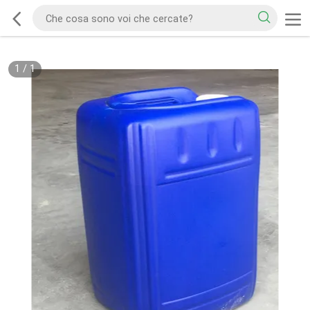
1
/
1