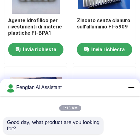
Chi Siamo
Agente idrofilico per
Zincato senza cianuro
rivestimenti di materie
sull'alluminio FI-5909
plastiche FI-BPA1
Visita alla fabbrica
Invia richiesta
Invia richiesta
Controllo di qualità
Contattaci
Fengfan AI Assistant
Notizie
1:13 AM
Chiedi un preventivo
Good day, what product are you looking 
for?
Agente chimico per la
898A Pretrattamento
rottura della ruggine
dei metalli Prodotti
Prodotti chimici per la zincatura