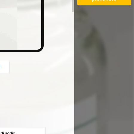
button
i
 di sodio