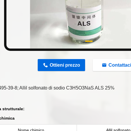
n
Ottieni prezzo
Contattac
95-39-8; Allil solfonato di sodio C3H5O3NaS ALS 25%
 strutturale:
chimica
Nome chimico
Allil solfonato