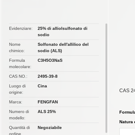
butto
Evidenziare
25% di alliolsulfonato di
sodio
Nome
Solfonato dell'allilico del
chimico
sodio (ALS)
Formula
C3H5O3NaS
molecolare
CAS NO.
2495-39-8
Luogo di
Cina
CAS 24
origine
Marca
FENGFAN
Numero di
ALS 25%
Formula
modello
Natura 
Quantità di
Negoziabile
ordine