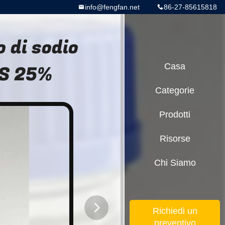
info@fengfan.net
86-27-85615818
 di sodio
LS 25%
Casa
Categorie
Prodotti
Risorse
Chi Siamo
Richiedi un
preventivo