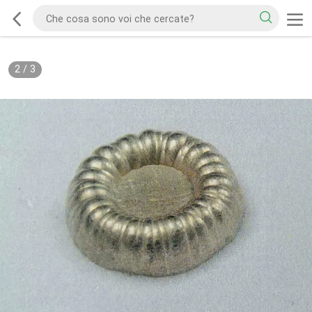
2
/
3