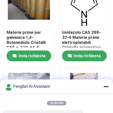
Chi Siamo
Visita alla fabbrica
Materie prime per
Imidazolo CAS 288-
galvanica 1,4-
32-4 Materie prime
Butenediolo Cristalli
elettroplatabili
Controllo di qualità
CAS n. 110-64-5
Cristallo prismatico
incolore
Invia richiesta
Invia richiesta
Contattaci
Notizie
Fengfan AI Assistant
Chiedi un preventivo
10:50 PM
Prodotti chimici per la zincatura