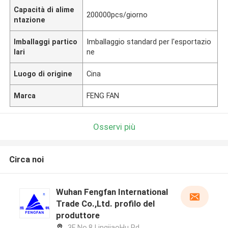
Capacità di alime
200000pcs/giorno
ntazione
Imballaggi partico
Imballaggio standard per l'esportazio
lari
ne
Luogo di origine
Cina
Marca
FENG FAN
Osservi più
Circa noi
Wuhan Fengfan International
Trade Co.,Ltd. profilo del
produttore
3F No.8 LingjiaoHu Rd.,