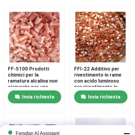
Chi Siamo
Visita alla fabbrica
Controllo di qualità
FF-5100 Prodotti
FFI-22 Additivo per
Contattaci
chimici per la
rivestimento in rame
ramatura alcalina non
con acido luminoso
cianurata per una
per rivestimento in
deposizione rapida e
barile con deposito
Notizie
Invia richiesta
Invia richiesta
un processo stabile
luminoso e finitura
nella galvanostegia
uniforme a granella
fine
Chiedi un preventivo
Prodotti chimici per la zincatura
Fengfan AI Assistant