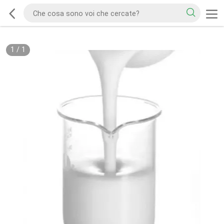
1
/
1