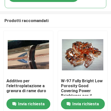
Prodotti raccomandati
Casa.
Additivo per
W-97 Fully Bright Low
l'elettroplatazione a
Porosity Good
gravura di rame duro
Covering Power
Prodotti
Brightener per il
rivestimento in rame di
Invia richiesta
Invia richiesta
cianuro Agente
Video
ausiliario chimico