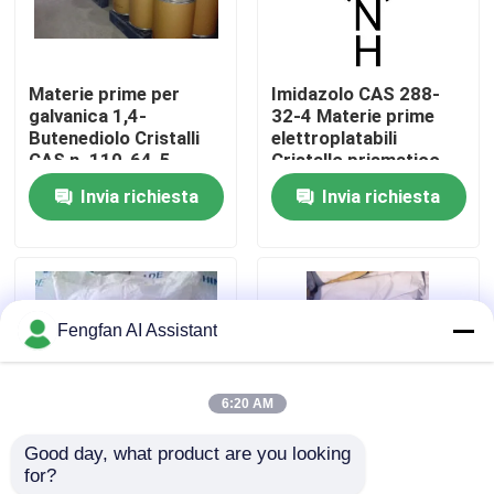
Chi Siamo
Materie prime per
Imidazolo CAS 288-
galvanica 1,4-
32-4 Materie prime
Visita alla fabbrica
Butenediolo Cristalli
elettroplatabili
CAS n. 110-64-5
Cristallo prismatico
incolore
Invia richiesta
Invia richiesta
Controllo di qualità
Contattaci
Fengfan AI Assistant
Notizie
6:20 AM
Chiedi un preventivo
Good day, what product are you looking 
for?
Cristallo di tiocianato
Materie prime per
Prodotti chimici per la zincatura