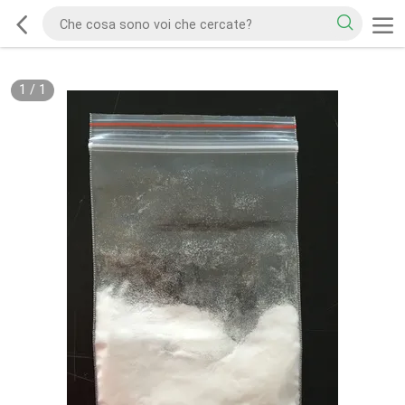
1
/
1