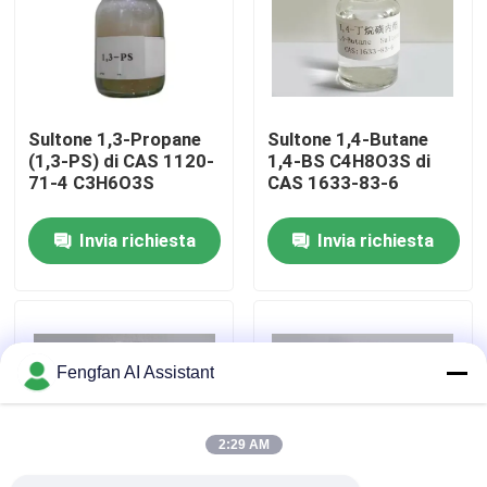
Chi Siamo
Visita alla fabbrica
Sultone 1,3-Propane
Sultone 1,4-Butane
(1,3-PS) di CAS 1120-
1,4-BS C4H8O3S di
71-4 C3H6O3S
CAS 1633-83-6
Controllo di qualità
Invia richiesta
Invia richiesta
Contattaci
Notizie
Fengfan AI Assistant
Chiedi un preventivo
2:29 AM
Prodotti chimici per la zincatura