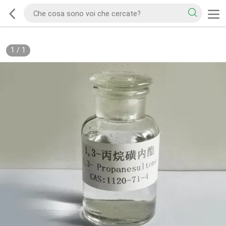
1
/
1