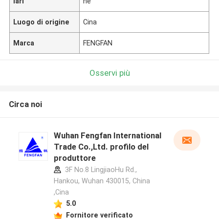
lari
ne
Luogo di origine
Cina
Marca
FENGFAN
Osservi più
Circa noi
Wuhan Fengfan International
Trade Co.,Ltd. profilo del
produttore
3F No.8 LingjiaoHu Rd.,
Hankou, Wuhan 430015, China
,Cina
5.0
Fornitore verificato