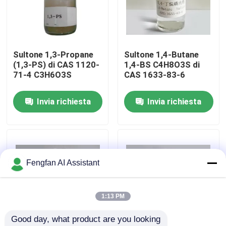
Chi Siamo
Sultone 1,3-Propane
Sultone 1,4-Butane
Visita alla fabbrica
(1,3-PS) di CAS 1120-
1,4-BS C4H8O3S di
71-4 C3H6O3S
CAS 1633-83-6
Controllo di qualità
Invia richiesta
Invia richiesta
Contattaci
Notizie
Fengfan AI Assistant
Chiedi un preventivo
1:13 PM
Good day, what product are you looking 
Prodotti chimici per la zincatura