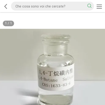
1
/
1