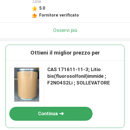
,Cina
5.0
Fornitore verificato
Osservi più
Ottieni il miglior prezzo per
CAS 171611-11-3; Litio
bis(fluorosolfonil)immide ;
F2NO4S2Li ; SOLLEVATORE
Continua