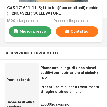
CAS 171611-11-3; Litio bis(fluorosolfonil)immide
; F2NO4S2Li ; SOLLEVATORE
MOQ：Negoziabile
Prezzo：Negoziabile
Miglior prezzo
Contattici
DESCRIZIONE DI PRODOTTO
Placcatura in lega di zinco nichel
,
additivi per la zincatura al nichel-zi
nco
Punti salienti:
,
Prodotti chimici per il rivestimento
di leghe di zinco e nichel
Capacità di alime
200000pcs/giorno
ntazione