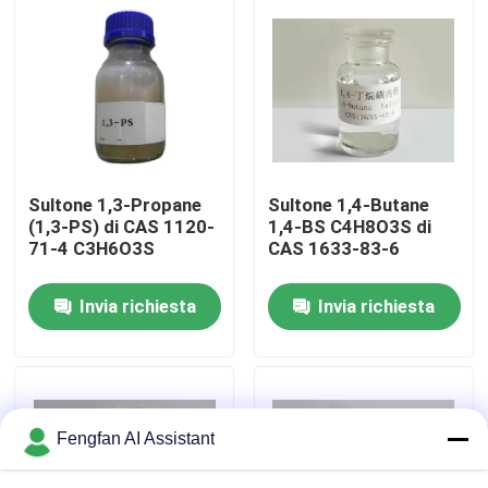
Chi Siamo
Visita alla fabbrica
Controllo di qualità
Sultone 1,3-Propane
Sultone 1,4-Butane
(1,3-PS) di CAS 1120-
1,4-BS C4H8O3S di
71-4 C3H6O3S
CAS 1633-83-6
Contattaci
Invia richiesta
Invia richiesta
Notizie
Chiedi un preventivo
Fengfan AI Assistant
Prodotti chimici per la zincatura