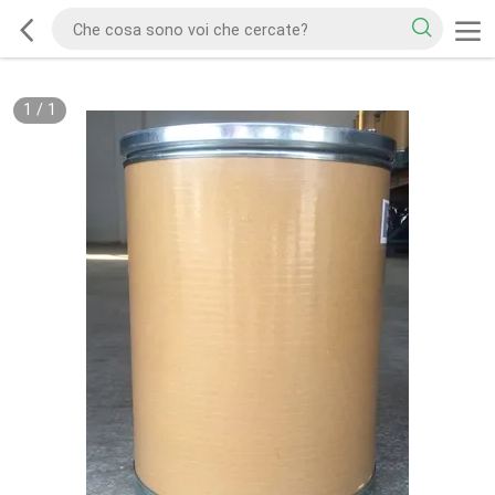
1
/
1